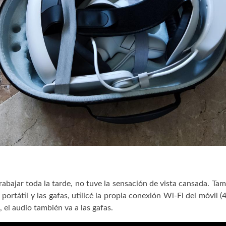
trabajar toda la tarde, no tuve la sensación de vista cansada. T
 portátil y las gafas, utilicé la propia conexión Wi-Fi del móvi
el audio también va a las gafas.