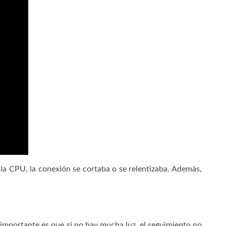
la CPU, la conexión se cortaba o se relentizaba. Además,
importante es que si no hay mucha luz, el seguimiento no