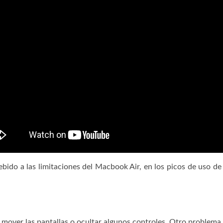
do a las limitaciones del Macbook Air, en los picos de uso de 
over las pantallas o ocultar algunos controles. Otro problema 